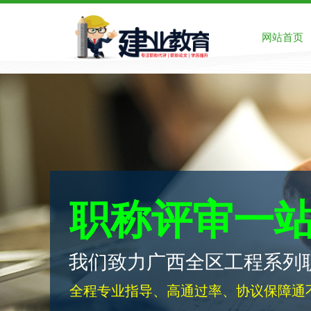
网站首页
职称评审一
我们致力广西全区工程系列
全程专业指导、高通过率、协议保障通