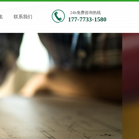
24h免费咨询热线
名
联系我们
177-7733-1580​