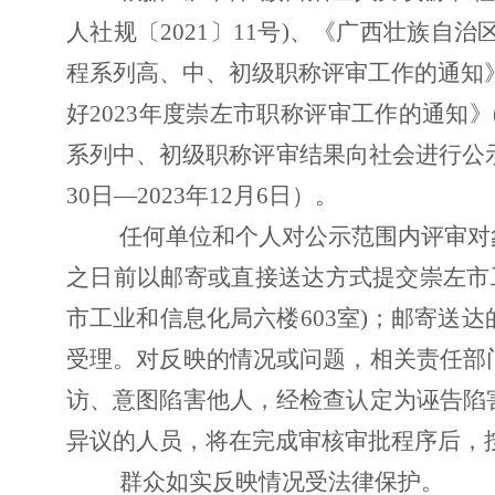
人社规〔2021〕11号)
、
《广西壮族自治
程系列高、中、初级职称评审工作的通知
好
202
3
年度崇左市职称评审工作的通知》
系列中
、
初
级职称评审结果向社会进行公
30日—2023年12月6日
）
。
任何单位和
个人
对公示范围内评审对
之日前以邮寄或直接送达方式提交崇左市
市工业和信息化局六
楼
603
室
)
；
邮寄送达
受理。对反映的情况或问题，相关责任部
访、意图陷害他人，经检查认定为诬告陷
异议的人员，将在完成审核审批程序后，
群众如实反映情况受法律保护。